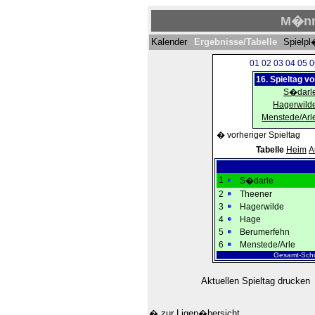
M�nn
Kalender
Ergebnisse/Tabelle
Spielp
01
02
03
04
05
0
16. Spieltag v
S�darl
Hagerwild
Menstede/Arl
� vorheriger Spieltag
Tabelle
Heim
A
1
S�darle
2
Theener
3
Hagerwilde
4
Hage
5
Berumerfehn
6
Menstede/Arle
Gesamt-Scho
Aktuellen Spieltag drucken
� zur Ligen�bersicht