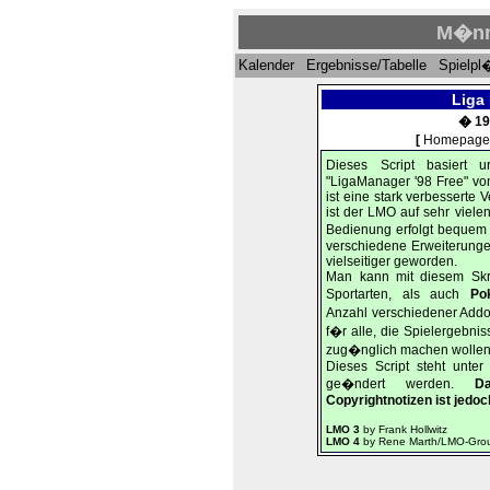
M�nn
Kalender
Ergebnisse/Tabelle
Spielpl
Liga
� 19
[
Homepage
Dieses Script basiert u
"LigaManager '98 Free" vo
ist eine stark verbesserte
ist der LMO auf sehr viele
Bedienung erfolgt bequem
verschiedene Erweiterunge
vielseitiger geworden.
Man kann mit diesem Sk
Sportarten, als auch
Po
Anzahl verschiedener Ad
f�r alle, die Spielergebni
zug�nglich machen wollen
Dieses Script steht unte
ge�ndert werden.
D
Copyrightnotizen ist jedoc
LMO 3
by Frank Hollwitz
LMO 4
by Rene Marth/LMO-Gro