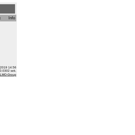
k
Info
.2019 14:56
0.0302 sek.
 LMO-Group