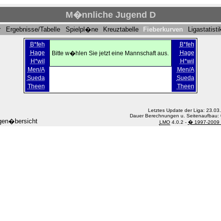
M�nnliche Jugend D
r
Ergebnisse/Tabelle
Spielpl�ne
Kreuztabelle
Fieberkurven
Ligastatisti
B*feh
B*feh
Hage
Hage
Bitte w�hlen Sie jetzt eine Mannschaft aus.
H*wil
H*wil
Men/A
Men/A
Sueda
Sueda
Theen
Theen
Letztes Update der Liga: 23.03
Dauer Berechnungen u. Seitenaufbau: 
gen�bersicht
LMO
4.0.2 -
� 1997-2009