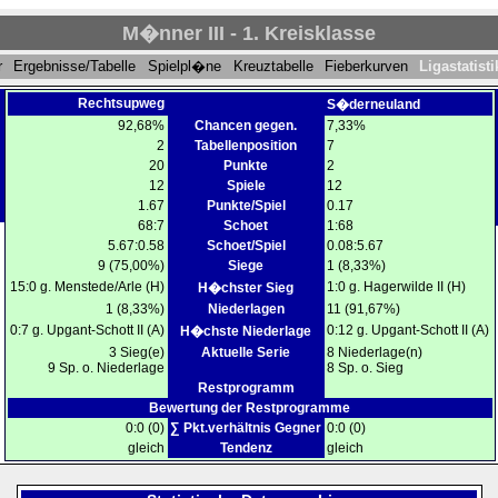
M�nner III - 1. Kreisklasse
r
Ergebnisse/Tabelle
Spielpl�ne
Kreuztabelle
Fieberkurven
Ligastatis
Rechtsupweg
S�derneuland
92,68%
Chancen gegen.
7,33%
2
Tabellenposition
7
20
Punkte
2
12
Spiele
12
1.67
Punkte/Spiel
0.17
68:7
Schoet
1:68
5.67:0.58
Schoet/Spiel
0.08:5.67
9 (75,00%)
Siege
1 (8,33%)
15:0 g. Menstede/Arle (H)
1:0 g. Hagerwilde II (H)
H�chster Sieg
1 (8,33%)
Niederlagen
11 (91,67%)
0:7 g. Upgant-Schott II (A)
0:12 g. Upgant-Schott II (A)
H�chste Niederlage
3 Sieg(e)
Aktuelle Serie
8 Niederlage(n)
9 Sp. o. Niederlage
8 Sp. o. Sieg
Restprogramm
Bewertung der Restprogramme
0:0 (0)
∑ Pkt.verhältnis Gegner
0:0 (0)
gleich
Tendenz
gleich