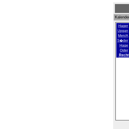
Kalende
Hager
Upgan
Men/A
S�der
Hage
Oster
Recht