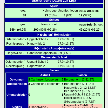
Statistische Daten zur Liga
Spiele
ges.
Heimsiege
Unentschieden
Ausw�rtssiege
38
23
(61%)
3
(8%)
12
(32%)
Schoet
ges.
Heim-Schoet
Ausw�rts-Schoet
249
(�6.55)
200
(80% �5.26)
49
(20% �1.29)
H�chste(r) Heimsieg(e)
Ostermoordorf -
Upgant-Schott 2
17:0 (10.ST)
Rechtsupweg -
Hagerwilde 2
17:0 (13.ST)
H�chste(r) Ausw�rtssieg(e)
Hagerwilde 2 -
Canhusen/Loppersum
0:9 (4.ST)
Die meistenSchoet
Ostermoordorf -
Upgant-Schott 2
17:0 (10.ST)
Rechtsupweg -
Hagerwilde 2
17:0 (13.ST)
Serien
Aktuell
Saison
Gewonnen
3
Canhusen/Loppersum
5
Berumerfehn (7-11.ST)
Ungeschlagen
3
Canhusen/Loppersum
5
Berumerfehn (7-11.ST)
Hagerwilde 2 (12-12.ST)
Berumerfehn (3-3.ST)
Upgant-Schott 2 (12-12.ST)
Unentschieden
0
1
Rechtsupweg (3-3.ST)
S�derneuland (7-7.ST)
Hagerwilde 2 (4-8.ST)
Sieglos
3
Hagerwilde 2
5