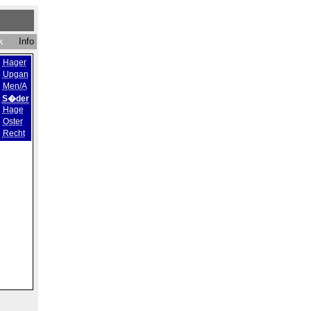
tik
Info
Hager
Upgan
Men/A
S�der
Hage
Oster
Recht