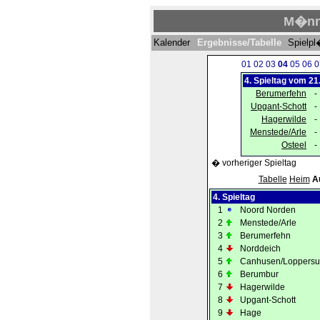
M�nne
Kalender
Ergebnisse/Tabelle
Spielp
01
02
03
04
05
06
0
4. Spieltag vom 21
Berumerfehn
-
Upgant-Schott
-
Hagerwilde
-
Menstede/Arle
-
Osteel
-
� vorheriger Spieltag
Tabelle
Heim
A
4. Spieltag
1
Noord Norden
2
Menstede/Arle
3
Berumerfehn
4
Norddeich
5
Canhusen/Loppers
6
Berumbur
7
Hagerwilde
8
Upgant-Schott
9
Hage