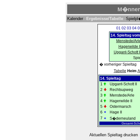
M�nner I
Kalender
Ergebnisse/Tabelle
Spielp
01
02
03
04
0
14. Spieltag vo
Menstede/Arl
Hagerwilde I
Upgant-Schott I
Spie
� vorheriger Spieltag
Tabelle
Heim
A
14. Spieltag
1
Upgant-Schott II
2
Rechtsupweg
3
Menstede/Arle
4
Hagerwilde II
5
Ostermarsch
6
Hage II
7
S�derneuland
Gesamt-Scho
Aktuellen Spieltag drucken