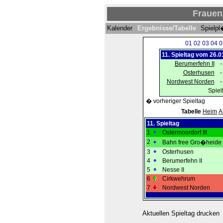
Frauen 
Kalender
Ergebnisse/Tabelle
Spielp
01
02
03
04
0
11. Spieltag vom 26.
Berumerfehn II
-
Osterhusen
-
Nordwest Norden
-
Spiel
� vorheriger Spieltag
Tabelle
Heim
A
11. Spieltag
1
Ostermoordorf III
2
Bahn free Gro�heide I
3
Osterhusen
4
Berumerfehn II
5
Nesse II
6
Cirkwehrum
7
Nordwest Norden
Aktuellen Spieltag drucken