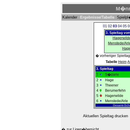
M�nn
Kalender
Ergebnisse/Tabelle
Spielp
01
02
03
04
05
0
3. Spieltag vo
Hagerwild
Menstede/Arl
Hag
� vorheriger Spieltag
Tabelle
Heim
A
3. Spieltag
1
S�darle
2
Hage
3
Theener
4
Berumerfehn
5
Hagerwilde
6
Menstede/Arle
Gesamt-Scho
Aktuellen Spieltag drucken
� zur Ligen�bersicht