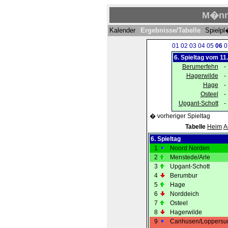
M�nne
Kalender
Ergebnisse/Tabelle
Spielp
01
02
03
04
05
06
0
6. Spieltag vom 11
Berumerfehn
-
Hagerwilde
-
Hage
-
Osteel
-
Upgant-Schott
-
� vorheriger Spieltag
Tabelle
Heim
A
6. Spieltag
1
Noord Norden
2
Menstede/Arle
3
Upgant-Schott
4
Berumbur
5
Hage
6
Norddeich
7
Osteel
8
Hagerwilde
9
Canhusen/Loppers