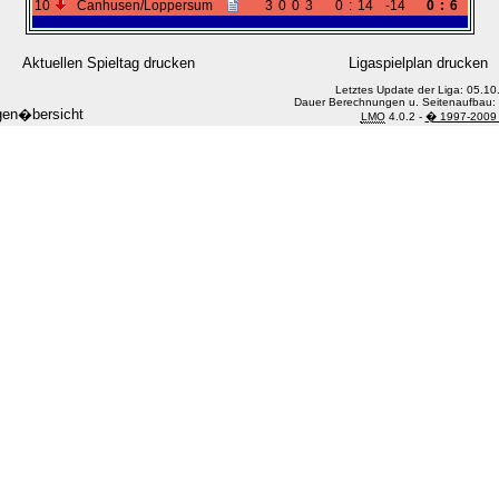
10
Canhusen/Loppersum
3
0
0
3
0
:
14
-14
0
:
6
Aktuellen Spieltag drucken
Ligaspielplan drucken
Letztes Update der Liga: 05.1
Dauer Berechnungen u. Seitenaufbau: 
gen�bersicht
LMO
4.0.2 -
� 1997-2009