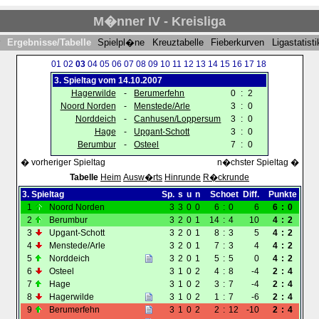
M�nner IV - Kreisliga
r
Ergebnisse/Tabelle
Spielpl�ne
Kreuztabelle
Fieberkurven
Ligastatisti
01
02
03
04
05
06
07
08
09
10
11
12
13
14
15
16
17
18
3. Spieltag vom 14.10.2007
Hagerwilde
-
Berumerfehn
0
:
2
Noord Norden
-
Menstede/Arle
3
:
0
Norddeich
-
Canhusen/Loppersum
3
:
0
Hage
-
Upgant-Schott
3
:
0
Berumbur
-
Osteel
7
:
0
� vorheriger Spieltag
n�chster Spieltag �
Tabelle
Heim
Ausw�rts
Hinrunde
R�ckrunde
3. Spieltag
Sp.
s
u
n
Schoet
Diff.
Punkte
1
Noord Norden
3
3
0
0
6
:
0
6
6
:
0
2
Berumbur
3
2
0
1
14
:
4
10
4
:
2
3
Upgant-Schott
3
2
0
1
8
:
3
5
4
:
2
4
Menstede/Arle
3
2
0
1
7
:
3
4
4
:
2
5
Norddeich
3
2
0
1
5
:
5
0
4
:
2
6
Osteel
3
1
0
2
4
:
8
-4
2
:
4
7
Hage
3
1
0
2
3
:
7
-4
2
:
4
8
Hagerwilde
3
1
0
2
1
:
7
-6
2
:
4
9
Berumerfehn
3
1
0
2
2
:
12
-10
2
:
4