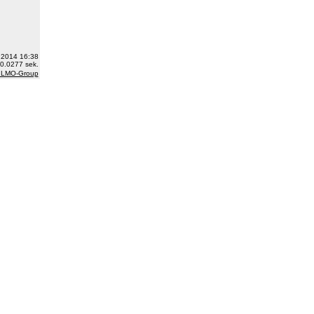
0.2014 16:38
0.0277 sek.
 LMO-Group