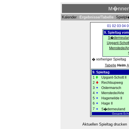
M�nner I
Kalender
Ergebnisse/Tabelle
Spielp
01
02
03
04
0
9. Spieltag vo
S�derneula
Upgant-Schott 
Menstede/Ar
� vorheriger Spieltag
Tabelle
Heim
A
9. Spieltag
1
Upgant-Schott II
2
Rechtsupweg
3
Ostermarsch
4
Menstede/Arle
5
Hagerwilde II
6
Hage II
7
S�derneuland
Gesamt-Scho
Aktuellen Spieltag drucken