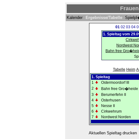
Frauen 
Kalender
Ergebnisse/Tabelle
Spielp
01
02
03
04
0
1. Spieltag vom 29.
Cirkwe
Nordwest No
Bahn free Gro�heid
Spi
Tabelle
Heim
A
1. Spieltag
1
Ostermoordorf III
2
Bahn free Gro�heide I
3
Berumerfehn II
4
Osterhusen
5
Nesse II
6
Cirkwehrum
7
Nordwest Norden
Aktuellen Spieltag drucken