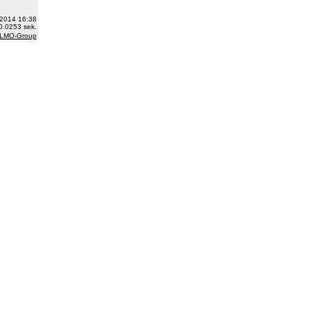
.2014 16:38
0.0253 sek.
 LMO-Group