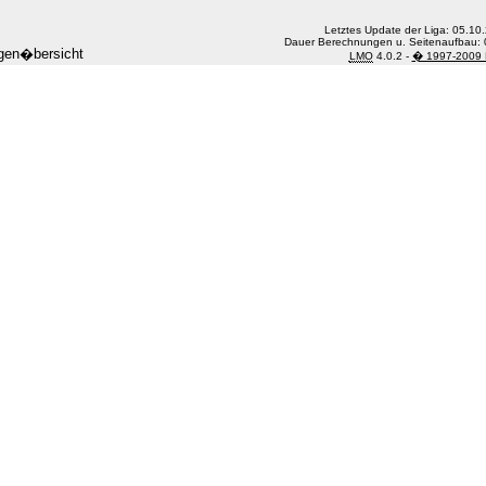
Letztes Update der Liga: 05.10
Dauer Berechnungen u. Seitenaufbau: 
gen�bersicht
LMO
4.0.2 -
� 1997-2009