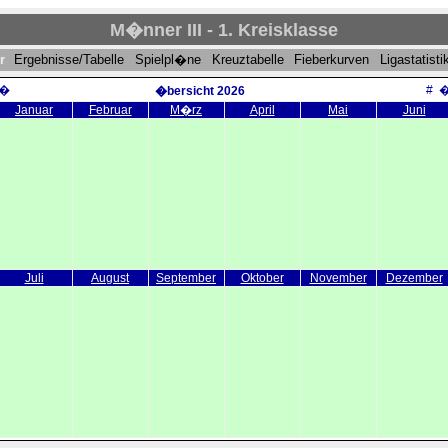
M�nner III - 1. Kreisklasse
er
Ergebnisse/Tabelle
Spielpl�ne
Kreuztabelle
Fieberkurven
Ligastatisti
�
#
�bersicht 2026
Januar
Februar
M�rz
April
Mai
Juni
Juli
August
September
Oktober
November
Dezember