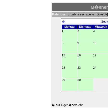
M�nner I
Kalender
Ergebnisse/Tabelle
Spielpl
�
Sept
Montag
Dienstag
Mittwoch
1
2
3
8
9
10
15
16
17
22
23
24
29
30
� zur Ligen�bersicht