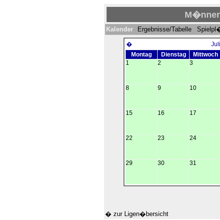
M�nner I
Kalender
Ergebnisse/Tabelle
Spielpl
�
Jul
Montag
Dienstag
Mittwoch
1
2
3
8
9
10
15
16
17
22
23
24
29
30
31
� zur Ligen�bersicht